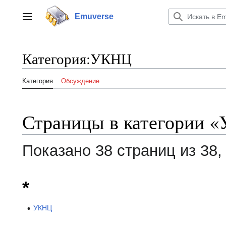
Перейти
к
Emuverse
Переключить боковую панель
содержанию
Категория
:
УКНЦ
Категория
Обсуждение
Страницы в категории 
Показано 38 страниц из 38,
*
УКНЦ