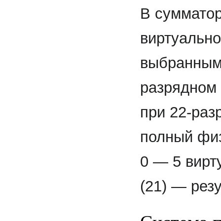
В суммато
виртуально
выбранным 
разрядном 
при 22-раз
полный фи
0 — 5 вирт
(21) — рез