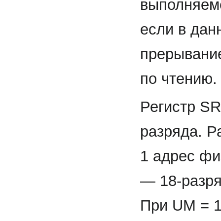
выполняемо
если в дан
прерывание
по чтению.
Регистр SR
разряда. Р
1 адрес фи
— 18-разря
При UM = 1