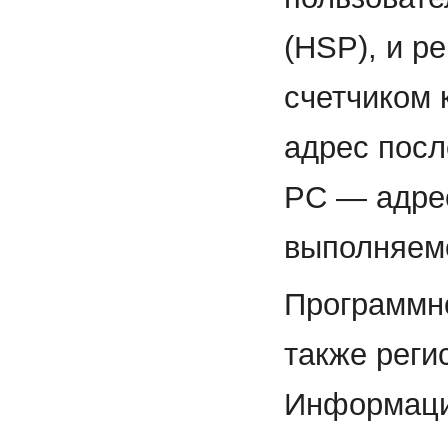
(HSP), и р
счетчиком 
адрес посл
PC — адре
выполняем
Программно
также реги
Информаци