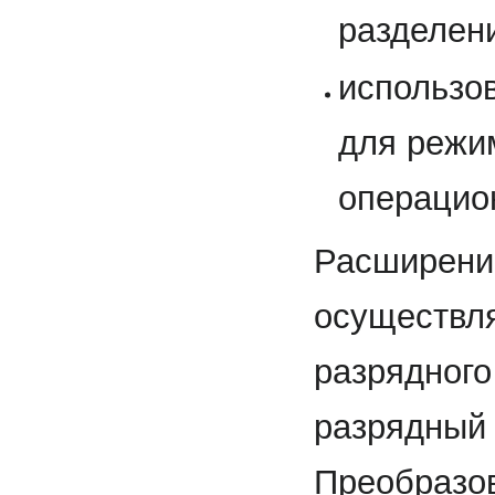
разделен
использо
для режи
операцио
Расширени
осуществля
разрядного
разрядный 
Преобразо