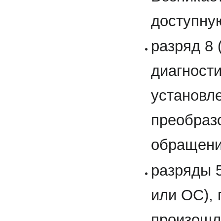
доступную
разряд 8
диагност
установл
преобраз
обращени
разряды 
или ОС),
произошл