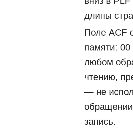
вниз в PLF
длины стр
Поле ACF о
памяти: 00
любом обра
чтению, пр
— не испол
обращении
запись.