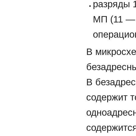
разряды 
МП (11 —
операцио
В микросхе
безадресны
В безадрес
содержит т
одноадрес
содержитс