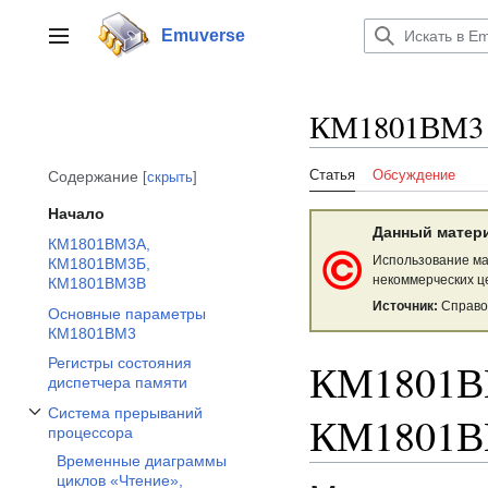
Перейти
к
Emuverse
Переключить боковую панель
содержанию
КМ1801ВМ3
Статья
Обсуждение
Содержание
скрыть
Начало
Данный матер
КМ1801ВМ3А,
Использование ма
КМ1801ВМ3Б,
некоммерческих ц
КМ1801ВМ3В
Источник:
Справо
Основные параметры
КМ1801ВМ3
КМ1801В
Регистры состояния
диспетчера памяти
Система прерываний
КМ1801
Показать/Скрыть подраздел Система прерываний процессора
процессора
Временные диаграммы
циклов «Чтение»,