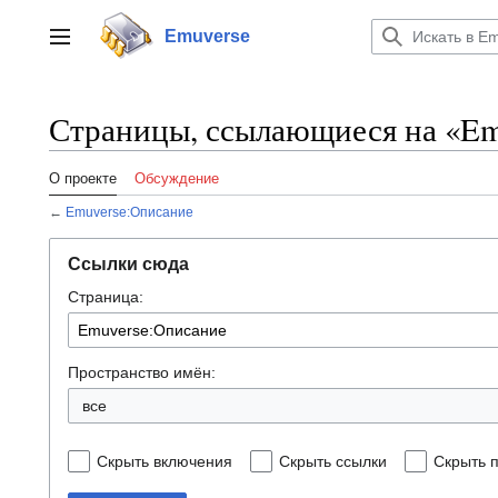
Перейти
к
Emuverse
Переключить боковую панель
содержанию
Страницы, ссылающиеся на «Em
О проекте
Обсуждение
←
Emuverse:Описание
Ссылки сюда
Страница:
Пространство имён:
все
Скрыть включения
Скрыть ссылки
Скрыть 