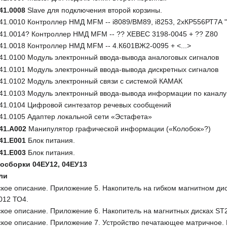
41.0008
Slave для подключения второй корзины.
1.0010 Контроллер НМД MFM -- i8089/ВМ89, i8253, 2xКР556РТ7А "0
41.0014? Контроллер НМД MFM -- ?? XEBEC 3198-0045 + ?? Z80
41.0018 Контроллер НМД MFM -- 4.К601ВЖ2-0095 + <...>
41.0100 Модуль электронный ввода-вывода аналоговых сигналов
41.0101 Модуль электронный ввода-вывода дискретных сигналов
41.0102 Модуль электронный связи с системой КАМАК
41.0103 Модуль электронный ввода-вывода информации по канал
41.0104 Цифровой синтезатор речевых сообщений
41.0105 Адаптер локальной сети «Эстафета»
41.А002
Манипулятор графической информации («Колобок»?)
41.Е001
Блок питания.
41.Е003
Блок питания.
осборки 04ЕУ12, 04ЕУ13
ли
кое описание. Приложение 5. Накопитель на гибком магнитном ди
012 ТО4.
кое описание. Приложение 6. Накопитель на магнитных дисках ST2
кое описание. Приложение 7. Устройство печатающее матричное. 