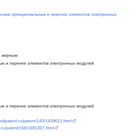
еские принципиальные и перечни элементов электронных
е жирным.
ые и перечни элементов электронных модулей.
ые и перечни элементов электронных модулей.
findpatent.ru/patent/143/1439613.html
t.ru/patent/168/1681307.html