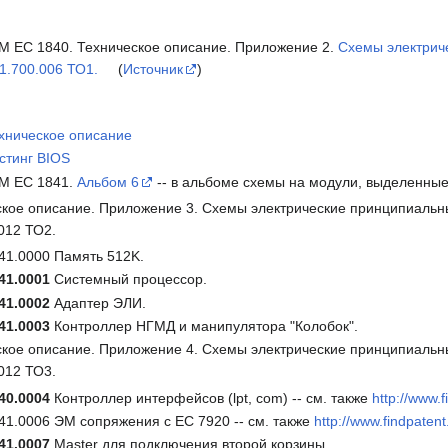
 ЕС 1840. Техническое описание. Приложение 2.
Схемы электрич
1.700.006 ТО1.
(
Источник
)
хническое описание
стинг BIOS
 ЕС 1841.
Альбом 6
-- в альбоме схемы на модули, выделенны
кое описание. Приложение 3. Схемы электрические принципиальн
012 ТО2.
41.0000 Память 512K.
41.0001
Системный процессор.
41.0002
Адаптер ЭЛИ.
41.0003
Контроллер НГМД и манипулятора "Колобок".
кое описание. Приложение 4. Схемы электрические принципиальн
012 ТО3.
40.0004
Контроллер интерфейсов (lpt, com) -- см. также
http://www.
1.0006 ЭМ сопряжения с ЕС 7920 -- см. также
http://www.findpaten
41.0007
Master для подключения второй корзины.