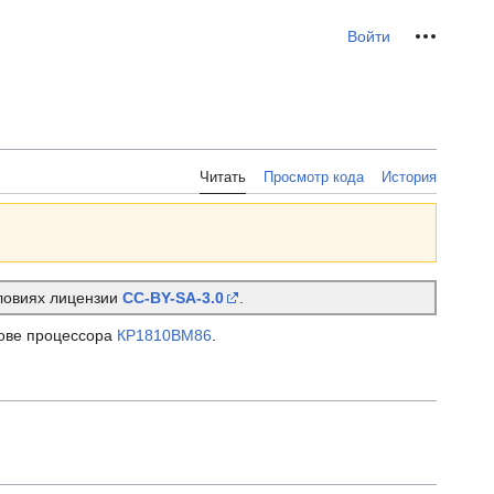
Персональные инс
Войти
Читать
Просмотр кода
История
словиях лицензии
CC-BY-SA-3.0
.
ове процессора
КР1810ВМ86
.