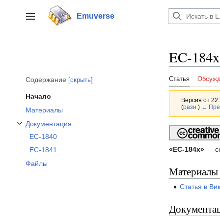
Перейти
к
Emuverse
Переключить боковую панель
содержанию
EC-184x
Статья
Обсужд
Содержание
скрыть
Начало
Версия от 22:
(
разн.
)
← Пре
Материалы
Документация
Показать/Скрыть подраздел Документация
ЕС-1840
«ЕС-184x»
— со
ЕС-1841
Файлы
Материалы
Статья в Ви
Документа