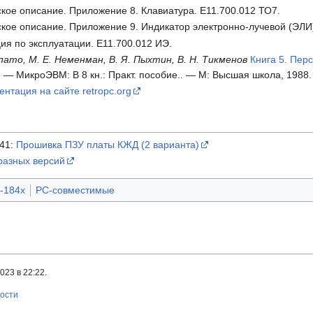
кое описание. Приложение 8. Клавиатура. Е11.700.012 ТО7.
кое описание. Приложение 9. Индикатор электронно-лучевой (ЭЛИ)
ия по эксплуатации. Е11.700.012 ИЭ.
опато, М. Е. Неменман, В. Я. Пыхтин, В. Н. Тикменов
Книга 5. Пе
 — МикроЭВМ: В 8 кн.: Практ. пособие.. — М: Высшая школа, 1988.
ентация на сайте retropc.org
41:
Прошивка ПЗУ платы КЖД (2 варианта)
разных версий
-184x
PC-совместимые
23 в 22:22.
ности