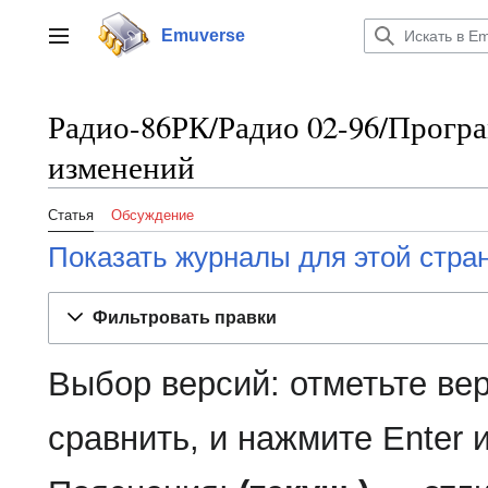
Перейти
к
Emuverse
Переключить боковую панель
содержанию
Радио-86РК/Радио 02-96/Прогр
изменений
Статья
Обсуждение
Показать журналы для этой стра
Фильтровать правки
Выбор версий: отметьте ве
сравнить, и нажмите Enter 