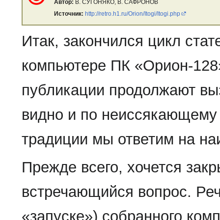
Автор:
В. СУГОНЯКО, В. САФРОНОВ
Источник:
http://retro.h1.ru/Orion/Itogi/Itogi.php
Итак, закончился цикл стат
компьютере ПК «Орион-128»
публикации продолжают выз
видно и по неиссякающему
традиции мы ответим на на
Прежде всего, хочется закр
встречающийся вопрос. Речь
«запуске») собранного ком