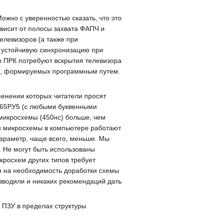
ожно с уверенностью сказать, что это
ависит от полосы захвата ФАПЧ и
елевизоров (а также при
ь устойчивую синхронизацию при
ты ПРК потребуют вскрытия телевизора
ов, формируемых программным путем.
менении которых читатели просят
565РУ5 (с любыми буквенными
 микросхемы (450нс) больше, чем
ти микросхемы в компьютере работают
параметр, чаще всего, меньше. Мы
. Не могут быть использованы
росхем других типов требует
я на необходимость доработки схемы
зводили и никаких рекомендаций дать
ПЗУ в пределах структуры