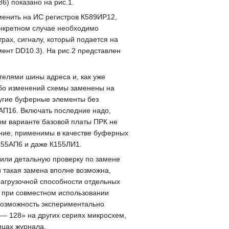
6) показано на рис.1.
енить на ИС регистров К589ИР12,
онкретном случае необходимо
ах, сигналу, который подается на
ент DD10.3). На рис.2 представлен
елями шины адреса и, как уже
либо изменений схемы заменены на
ругие буферные элементы без
9АП16. Включать последние надо,
ном варианте базовой платы ПРК не
яние, применимы в качестве буферных
555АП6 и даже К155ЛИ1.
дили детальную проверку по замене
и такая замена вполне возможна,
нагрузочной способности отдельных
 при совместном использовании
возможность экспериментально
— 128» на других сериях микросхем,
ицах журнала.