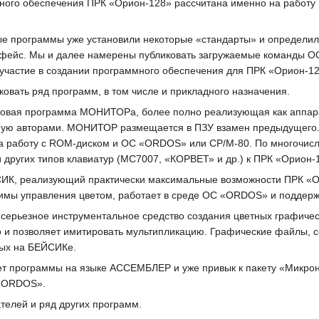
много обеспечения ПРК «Орион-128» рассчитана именно на работу
ые программы уже установили некоторые «стандарты» и определ
рфейс. Мы и далее намерены публиковать загружаемые команды О
 участие в создании программного обеспечения для ПРК «Орион-12
ковать ряд программ, в том числе и прикладного назначения.
овая программа МОНИТОРа, более полно реализующая как аппара
ую авторами. МОНИТОР размещается в ПЗУ взамен предыдущего.
на работу с ROM-диском и ОС «ORDOS» или СР/М-80. По многочис
других типов клавиатур (МС7007, «КОРВЕТ» и др.) к ПРК «Орион-
СИК, реализующий практически максимальные возможности ПРК «Ор
имы управления цветом, работает в среде ОС «ORDOS» и поддерж
о серьезное инструментальное средство создания цветных графичес
 и позволяет имитировать мультипликацию. Графические файлы, 
ных на БЕЙСИКе.
ишет программы на языке АССЕМБЛЕР и уже привык к пакету «Микрон
 «ORDOS».
телей и ряд других программ.