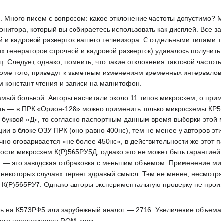
. Много писем с вопросом: какое отклонение частоты допустимо? М
онитора, который вы собираетесь использовать как дисплей. Все з
й и кадровой разверток вашего телевизора. С отдельными типами т
 генераторов строчной и кадровой разверток) удавалось получит
. Следует, однако, помнить, что такие отклонения тактовой часто
 кроме того, приведут к заметным изменениям временных интервал
ам констант чтения и записи на магнитофон.
мый больной. Авторы насчитали около 11 типов микросхем, о при
ить — в ПРК «Орион-128» можно применить только микросхемы КР
с буквой «Д», то согласно паспортным данным время выборки этой
ии в блоке ОЗУ ПРК (оно равно 400нс), тем не менее у авторов э
но оговаривается «не более 450нс», в действительности же этот 
ости микросхем К(Р)565РУ5Д, однако это не может быть гарантией
 это заводская отбраковка с меньшим объемом. Применение мик
 некоторых случаях теряет здравый смысл. Тем не менее, несмотр
 К(Р)565РУ7. Однако авторы экспериментальную проверку не прои
 на К573РФ5 или зарубежный аналог — 2716. Увеличение объема 
того предназначен ROM-диск.