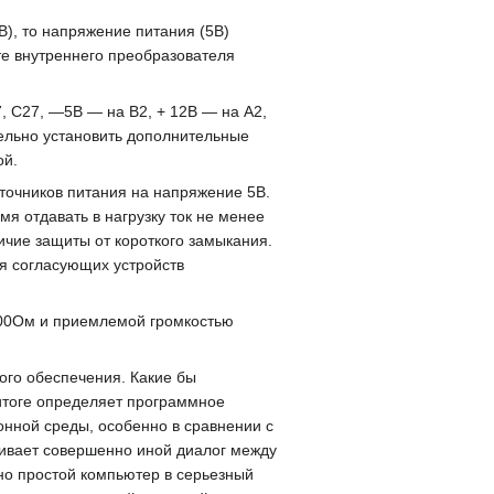
В), то напряжение питания (5В)
те внутреннего преобразователя
, С27, —5В — на В2, + 12В — на А2,
ельно установить дополнительные
ой.
точников питания на напряжение 5В.
мя отдавать в нагрузку ток не менее
ичие защиты от короткого замыкания.
ия согласующих устройств
600Ом и приемлемой громкостью
ого обеспечения. Какие бы
 итоге определяет программное
онной среды, особенно в сравнении с
ивает совершенно иной диалог между
но простой компьютер в серьезный