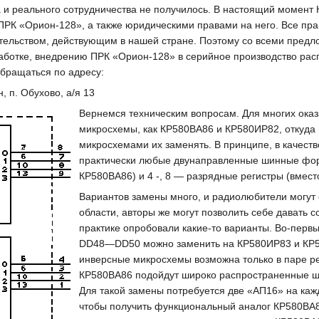
а и реального сотрудничества не получилось. В настоящий момент
ПРК «Орион-128», а также юридическими правами на него. Все пра
тельством, действующим в нашей стране. Поэтому со всеми предл
аботке, внедрению ПРК «Орион-128» в серийное производство ра
бращаться по адресу:
, п. Обухово, а/я 13
Вернемся техническим вопросам. Для многих оказ
микросхемы, как КР580ВА86 и КР580ИР82, откуда 
микросхемами их заменять. В принципе, в качест
практически любые двунаправленные шинные фор
КР580ВА86) и 4 -, 8 — разрядные регистры (вмес
Вариантов замены много, и радиолюбители могут 
области, авторы же могут позволить себе давать со
практике опробовали какие-то варианты. Во-пер
DD48—DD50 можно заменить на КР580ИР83 и КР58
инверсные микросхемы возможна только в паре ре
КР580ВА86 подойдут широко распространенные 
Для такой замены потребуется две «АП16» на каж
чтобы получить функциональный аналог КР580ВА8