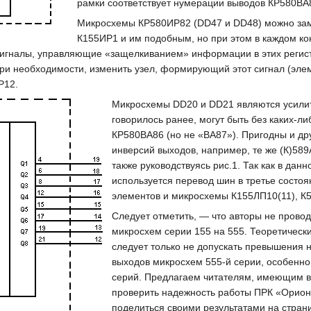
рамки соответствует нумерации выводов КР580ВА8
Микросхемы КР580ИР82 (DD47 и DD48) можно зам
К155ИР1 и им подобным, но при этом в каждом к
сигналы, управляющие «защелкиванием» информации в этих регистр
ри необходимости, изменить узел, формирующий этот сигнал (элем
Р12.
Микросхемы DD20 и DD21 являются усилит
говорилось ранее, могут быть без каких-
КР580ВА86 (но не «ВА87»). Пригодны и д
инверсий выходов, например, те же (К)58
также руководствуясь рис.1. Так как в дан
используется перевод шин в третье состо
элементов и микросхемы К155ЛП10(11), К
Следует отметить, — что авторы не прово
микросхем серии 155 на 555. Теоретическ
следует только не допускать превышения 
выходов микросхем 555-й серии, особенно
серий. Предлагаем читателям, имеющим 
проверить надежность работы ПРК «Орион
поделиться своими результатами на стран