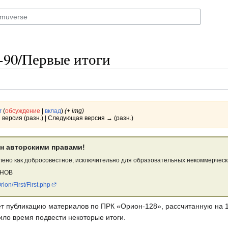
-90/Первые итоги
r
(
обсуждение
|
вклад
)
(+ img)
 версия (разн.) | Следующая версия → (разн.)
н авторскими правами!
ено как добросовестное, исключительно для образовательных некоммерческ
ОНОВ
rion/First/First.php
ает публикацию материалов по ПРК «Орион-128», рассчитанную на 
ило время подвести некоторые итоги.