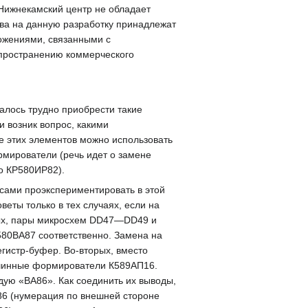
 Нижнекамский центр не обладает
ва на данную разработку принадлежат
ожениями, связанными с
спространению коммерческого
алось трудно приобрести такие
и возник вопрос, какими
ве этих элементов можно использовать
мирователи (речь идет о замене
то КР580ИР82).
сами проэкспериментировать в этой
веты только в тех случаях, если на
вых, пары микросхем DD47—DD49 и
0ВА87 соответственно. Замена на
гистр-буфер. Во-вторых, вместо
шинные формирователи К589АП16.
дую «ВА86». Как соединить их выводы,
6 (нумерация по внешней стороне