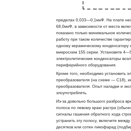
пределах 0,033—0,1мкФ. На плате нео
68,0мкФ, в зависимости от места вклю
показано только минимальное количес
работу при таком количестве гаранти
одному керамическому конденсатору 
микросхем 155 серии. Установите 4—5
электролитические конденсаторы возл
периферийного оборудования.
Кроме того, необходимо установить э
преобразователя (на схеме — С18), и
преобразователя. Опыт наладки и эксп
злоупотреблять.
Из-за довольно большого разброса в
полоса по левому краю растра (обычн
сигналы гашения обратного хода стро
устранить эту полосу, включите межд
десятков или сотен пикофарад (подби