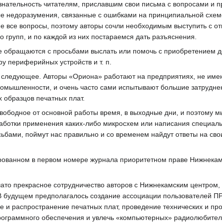
изнательность читателям, приславшим свои письма с вопросами и 
е недоразумения, связанные с ошибками на принципиальной схеме
не все вопросы, поэтому авторы сочли необходимым выступить с от
 групп, и по каждой из них постараемся дать разъяснения.
е обращаются с просьбами выслать или помочь с приобретением де
 периферийных устройств и т. п.
ь следующее. Авторы «Ориона» работают на предприятиях, не име
ромышленности, и очень часто сами испытывают большие затрудне
 образцов печатных плат.
свободное от основной работы время, в выходные дни, и поэтому 
аботки применения каких-либо микросхем или написания специаль
сьбами, поймут нас правильно и со временем найдут ответы на св
ированном в первом номере журнала приоритетном праве Нижнекам
чато прекрасное сотрудничество авторов с Нижнекамским центром,
В будущем предполагалось создание ассоциации пользователей ПР
е и распространение печатных плат, проведение технических и пр
программного обеспечения и увлечь «компьютерных» радиолюбител