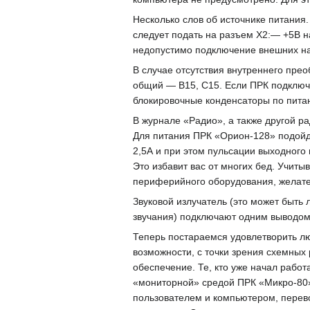
Несколько слов об источнике питания
следует подать на разъем Х2:— +5В н
недопустимо подключение внешних н
В случае отсутствия внутреннего пре
общий — В15, С15. Если ПРК подключ
блокировочные конденсаторы по пита
В журнале «Радио», а также другой р
Для питания ПРК «Орион-128» подойдут
2,5А и при этом пульсации выходного
Это избавит вас от многих бед. Учит
периферийного оборудования, желател
Звуковой излучатель (это может быт
звучания) подключают одним выводом 
Теперь постараемся удовлетворить лю
возможности, с точки зрения схемных
обеспечение. Те, кто уже начал рабо
«мониторной» средой ПРК «Микро-80»
пользователем и компьютером, перево