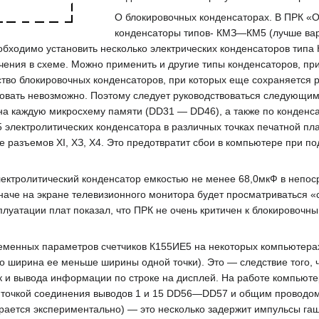
О блокировочных конденсаторах. В ПРК «
конденсаторы типов- КМЗ—КМ5 (лучше вари
бходимо установить несколько электрических конденсаторов типа
чения в схеме. Можно применить и другие типы конденсаторов, при
тво блокировочных конденсаторов, при которых еще сохраняется 
ровать невозможно. Поэтому следует руководствоваться следующи
на каждую микросхему памяти (DD31 — DD46), а также по конденс
 электролитических конденсатора в различных точках печатной пл
е разъемов XI, ХЗ, Х4. Это предотвратит сбои в компьютере при п
лектролитический конденсатор емкостью не менее 68,0мкФ в непос
наче на экране телевизионного монитора будет просматриваться «с
луатации плат показал, что ПРК не очень критичен к блокировочны
ременных параметров счетчиков К155ИЕ5 на некоторых компьютера
о ширина ее меньше ширины одной точки). Это — следствие того,
к и вывода информации по строке на дисплей. На работе компьюте
у точкой соединения выводов 1 и 15 DD56—DD57 и общим проводом
рается экспериментально) — это несколько задержит импульсы гаш