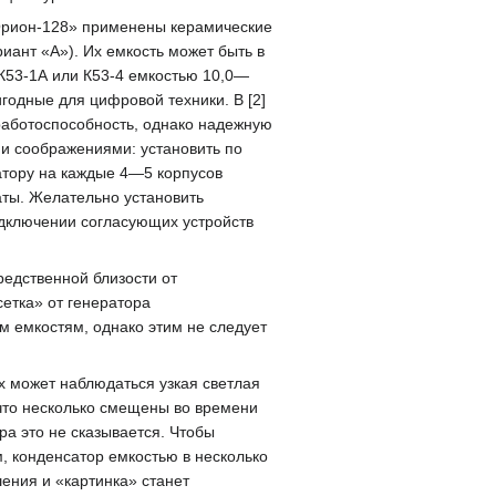
Орион-128» применены керамические
ант «А»). Их емкость может быть в
 К53-1А или К53-4 емкостью 10,0—
годные для цифровой техники. В [2]
работоспособность, однако надежную
ми соображениями: установить по
атору на каждые 4—5 корпусов
аты. Желательно установить
одключении согласующих устройств
редственной близости от
етка» от генератора
м емкостям, однако этим не следует
х может наблюдаться узкая светлая
 что несколько смещены во времени
ра это не сказывается. Чтобы
, конденсатор емкостью в несколько
ения и «картинка» станет