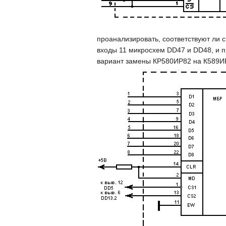
проанализировать, соответствуют ли 
входы 11 микросхем DD47 и DD48, и п
вариант замены КР580ИР82 на К589И