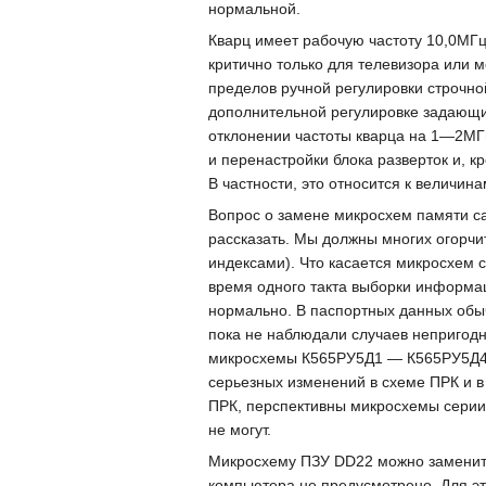
нормальной.
Кварц имеет рабочую частоту 10,0МГц
критично только для телевизора или м
пределов ручной регулировки строчно
дополнительной регулировке задающих
отклонении частоты кварца на 1—2МГц
и перенастройки блока разверток и,
В частности, это относится к величин
Вопрос о замене микросхем памяти са
рассказать. Мы должны многих огорч
индексами). Что касается микросхем 
время одного такта выборки информац
нормально. В паспортных данных обыч
пока не наблюдали случаев непригодн
микросхемы К565РУ5Д1 — К565РУ5Д4 —
серьезных изменений в схеме ПРК и в
ПРК, перспективны микросхемы серии
не могут.
Микросхему ПЗУ DD22 можно заменить
компьютера не предусмотрено. Для э