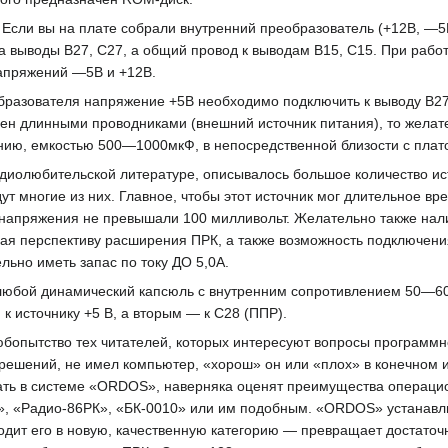
. Если вы на плате собрали внутренний преобразователь (+12В, —5
а выводы В27, С27, а общий провод к выводам В15, С15. При рабо
апряжений —5В и +12В.
образователя напряжение +5В необходимо подключить к выводу В27
ен длинными проводниками (внешний источник питания), то желат
нию, емкостью 500—1000мкФ, в непосредственной близости с плат
адиолюбительской литературе, описывалось большое количество ис
 многие из них. Главное, чтобы этот источник мог длительное вре
 напряжения не превышали 100 милливольт. Желательно также нал
ывая перспективу расширения ПРК, а также возможность подключен
ьно иметь запас по току ДО 5,0А.
ь любой динамический капсюль с внутренним сопротивлением 50—
к источнику +5 В, а вторым — к С28 (ППР).
бопытство тех читателей, которых интересуют вопросы программн
 решений, не имел компьютер, «хорош» он или «плох» в конечном
тать в системе «ORDOS», наверняка оценят преимущества операци
, «Радио-86РК», «БК-0010» или им подобным. «ORDOS» устанавл
дит его в новую, качественную категорию — превращает достаточ