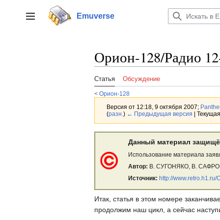
Перейти
к
Emuverse
Переключить боковую панель
содержанию
Орион-128/Радио 12
Статья
Обсуждение
<
Орион-128
Версия от 12:18, 9 октября 2007;
Panthe
(
разн.
)
← Предыдущая версия
| Текущая
Данный материал защищё
Использование материала заявл
Автор:
В. СУГОНЯКО, В. САФР
Источник:
http://www.retro.h1.ru/O
Итак, статья в этом номере заканчив
продолжим наш цикл, а сейчас наступ