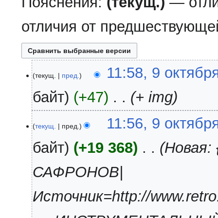
Пояснения:
(текущ.)
— отли
отличия от предшествующе
9
11:58, 9 октябр
текущ.
пред.
октября
2007
байт
+47
‎
+ img
11:56, 9 октябр
текущ.
пред.
байт
+19 368
‎
Новая:
САФРОНОВ|
Источник=http://www.retro.