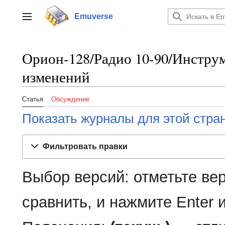
Перейти
к
Emuverse
Переключить боковую панель
содержанию
Орион-128/Радио 10-90/Инстр
изменений
Статья
Обсуждение
Показать журналы для этой стра
Фильтровать правки
Выбор версий: отметьте ве
сравнить, и нажмите Enter 