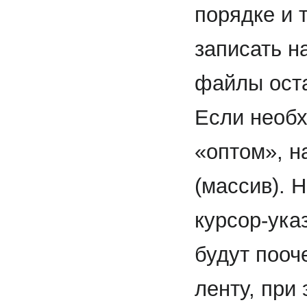
порядке и 
записать н
файлы оста
Если необх
«оптом», н
(массив). Н
курсор-ука
будут пооч
ленту, при