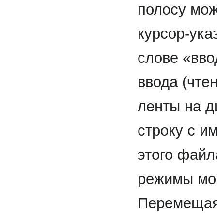
полосу мож
курсор-ука
слове «вво
ввода (чте
ленты на д
строку с 
этого файл
режимы мо
Перемещая 