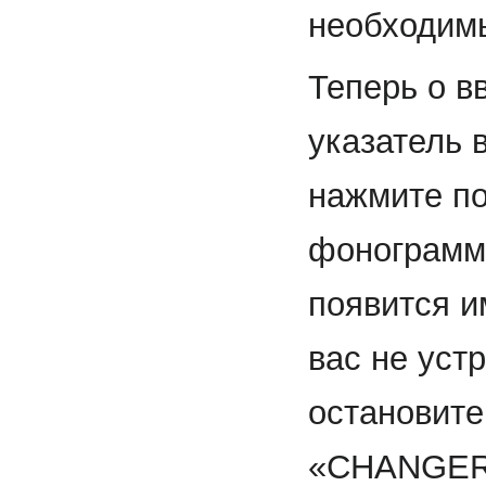
необходим
Теперь о в
указатель 
нажмите по
фонограммы
появится и
вас не уст
остановите
«CHANGER»