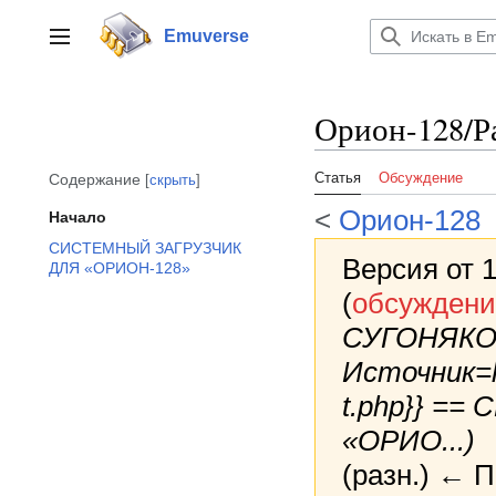
Перейти
к
Emuverse
Переключить боковую панель
содержанию
Орион-128/Р
Статья
Обсуждение
Содержание
скрыть
<
Орион-128
Начало
СИСТЕМНЫЙ ЗАГРУЗЧИК
Версия от 1
ДЛЯ «ОРИОН-128»
(
обсуждени
СУГОНЯКО
Источник=ht
t.php}} =
«ОРИО...)
(разн.) ← 