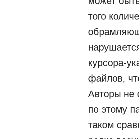
может быть
того колич
обрамляющ
нарушается
курсора-ук
файлов, чт
Авторы не 
по этому па
таком срав