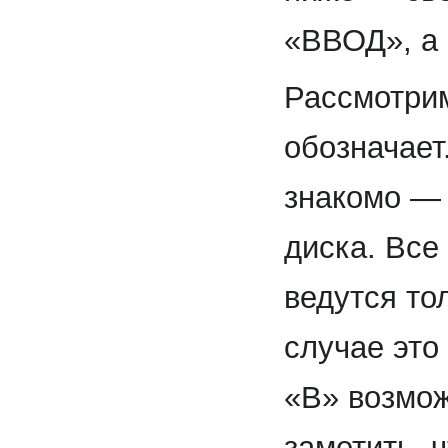
«ВВОД», а
Рассмотрим
обозначает
знакомо — 
диска. Все
ведутся то
случае это 
«В» возмо
заметить, 