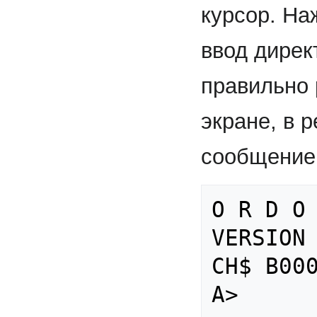
курсор. Н
ввод дирек
правильно 
экране, в 
сообщение
О R D O 
VERSION 
СН$ В000