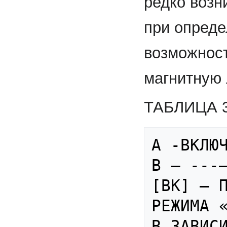
редко возн
при опреде
возможност
магнитную 
ТАБЛИЦА 
А -ВКЛЮЧ
В — ---—
[ВК] — П
РЕЖИМА «
В ЗАВИСИ