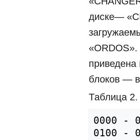
«CHANGER»
диске— «СH
загружаем
«ORDOS». 
приведена 
блоков — в
Таблица 2.
0000 - 0
0100 - 0