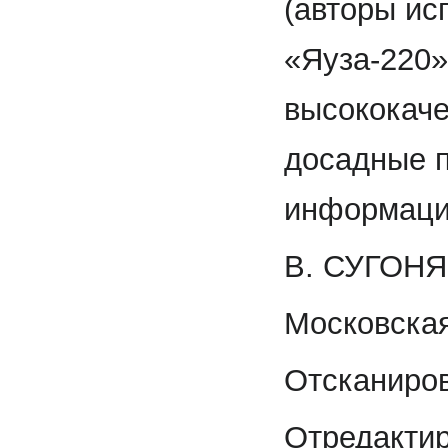
(авторы ис
«Яуза-220»
высококаче
досадные 
информации
В. СУГОН
Московская
Отсканиров
Отредактир