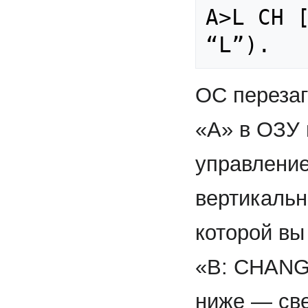
А>L СН [
ОС перезаг
«А» в ОЗУ 
управление
вертикальн
которой в
«В: CHANG
ниже — све