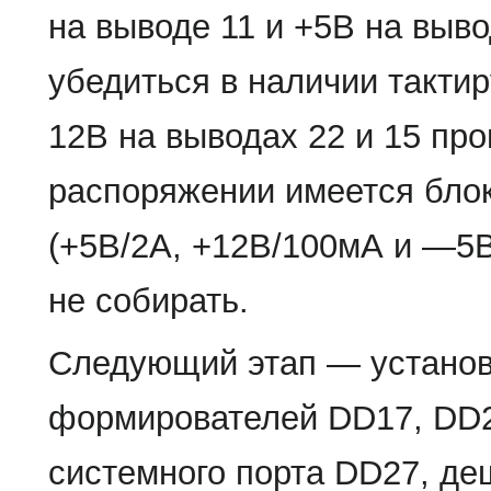
на выводе 11 и +5В на выв
убедиться в наличии такти
12В на выводах 22 и 15 про
распоряжении имеется блок
(+5В/2А, +12В/100мА и —5
не собирать.
Следующий этап — установ
формирователей DD17, DD2
системного порта DD27, де