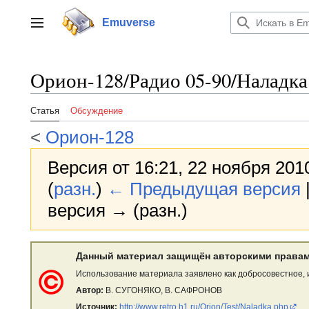
Перейти
к
Emuverse
Переключить боковую панель
содержанию
Орион-128/Радио 05-90/Наладк
Статья
Обсуждение
<
Орион-128
Версия от 16:21, 22 ноября 201
(
разн.
)
← Предыдущая версия
версия → (разн.)
Данный материал защищён авторскими правам
Использование материала заявлено как добросовестное, 
Автор:
В. СУГОНЯКО, В. САФРОНОВ
Источник:
http://www.retro.h1.ru/Orion/Test/Naladka.php