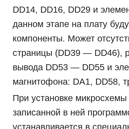
DD14, DD16, DD29 и элемент
данном этапе на плату буду
компоненты. Может отсутст
страницы (DD39 — DD46), р
вывода DD53 — DD55 и эле
магнитофона: DA1, DD58, т
При установке микросхемы
записанной в ней програм
устанавливается в специал