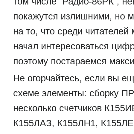
том числе “Радио-86РК”, н
покажутся излишними, но м
на то, что среди читателей 
начал интересоваться цифр
поэтому постараемся макси
Не огорчайтесь, если вы е
схеме элементы: сборку ПР
несколько счетчиков К155И
К155ЛАЗ, К155ЛН1, К155ЛЕ1