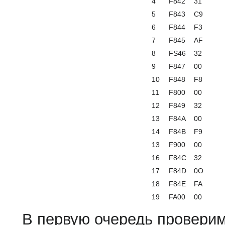
4
F842
31
5
F843
С9
6
F844
F3
7
F845
AF
8
FS46
32
9
F847
00
10
F848
F8
11
F800
00
12
F849
32
13
F84A
00
14
F84B
F9
13
F900
00
16
F84C
32
17
F84D
0О
18
F84E
FA
19
FA00
00
В первую очередь проверим