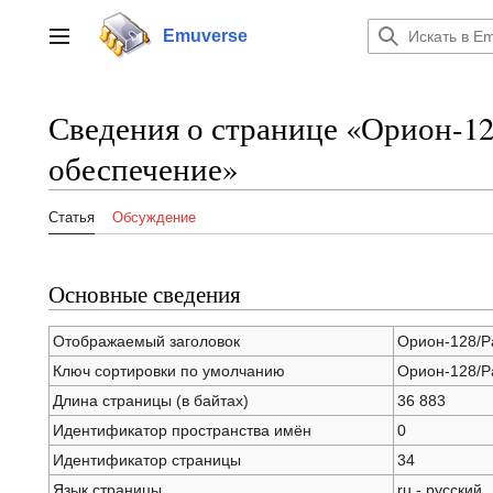
Перейти
к
Emuverse
Переключить боковую панель
содержанию
Сведения о странице «Орион-1
обеспечение»
Статья
Обсуждение
Основные сведения
Отображаемый заголовок
Орион-128/Р
Ключ сортировки по умолчанию
Орион-128/Р
Длина страницы (в байтах)
36 883
Идентификатор пространства имён
0
Идентификатор страницы
34
Язык страницы
ru - русский