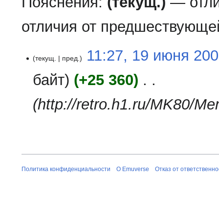
Пояснения:
(текущ.)
— отли
отличия от предшествующе
19
11:27, 19 июня 20
текущ.
пред.
июня
2008
байт
+25 360
‎
http://retro.h1.ru/MK80/
Политика конфиденциальности
О Emuverse
Отказ от ответственно