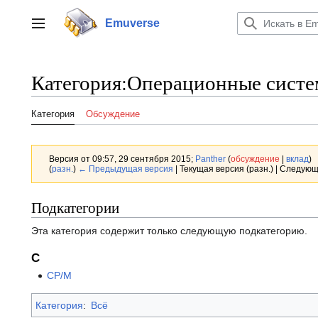
Перейти
к
Emuverse
Переключить боковую панель
содержанию
Категория
:
Операционные сист
Категория
Обсуждение
Версия от 09:57, 29 сентября 2015;
Panther
(
обсуждение
|
вклад
)
(
разн.
)
← Предыдущая версия
| Текущая версия (разн.) | Следующ
Подкатегории
Эта категория содержит только следующую подкатегорию.
C
CP/M
Категория
:
Всё