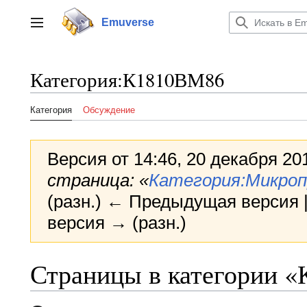
Перейти
к
Emuverse
Переключить боковую панель
содержанию
Категория
:
К1810ВМ86
Категория
Обсуждение
Версия от 14:46, 20 декабря 20
страница: «
Категория:Микро
(разн.) ← Предыдущая версия |
версия → (разн.)
Страницы в категории 