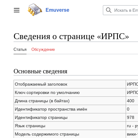
Перейти
к
Emuverse
Переключить боковую панель
содержанию
Сведения о странице «ИРПС»
Статья
Обсуждение
Основные сведения
Отображаемый заголовок
ИРП
Ключ сортировки по умолчанию
ИРП
Длина страницы (в байтах)
400
Идентификатор пространства имён
0
Идентификатор страницы
978
Язык страницы
ru - 
Модель содержимого страницы
вики-